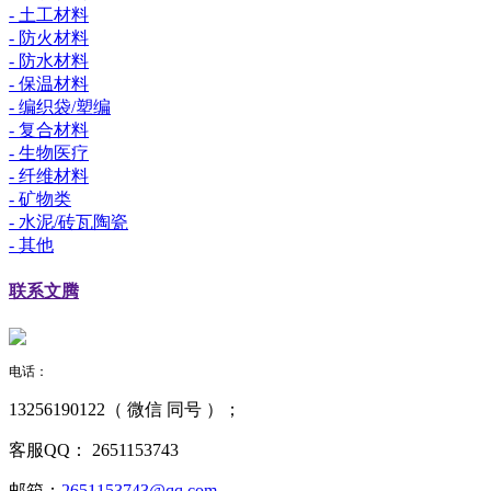
- 土工材料
- 防火材料
- 防水材料
- 保温材料
- 编织袋/塑编
- 复合材料
- 生物医疗
- 纤维材料
- 矿物类
- 水泥/砖瓦陶瓷
- 其他
联系
文腾
电话：
13256190122（ 微信 同号 ）；
客服QQ：
2651153743
邮箱：
2651153743@qq.com