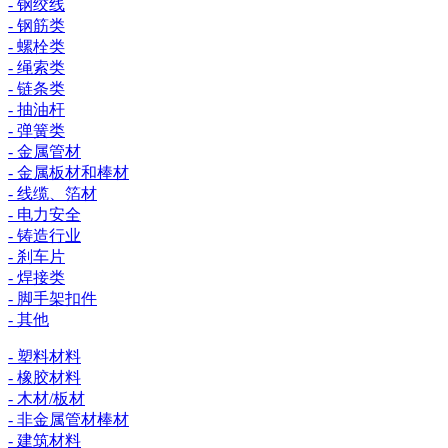
- 钢绞线
- 钢筋类
- 螺栓类
- 绳索类
- 链条类
- 抽油杆
- 弹簧类
- 金属管材
- 金属板材和棒材
- 线缆、箔材
- 电力安全
- 铸造行业
- 刹车片
- 焊接类
- 脚手架扣件
- 其他
- 塑料材料
- 橡胶材料
- 木材/板材
- 非金属管材棒材
- 建筑材料