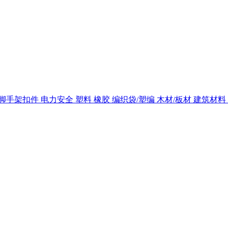
脚手架扣件
电力安全
塑料
橡胶
编织袋/塑编
木材/板材
建筑材料