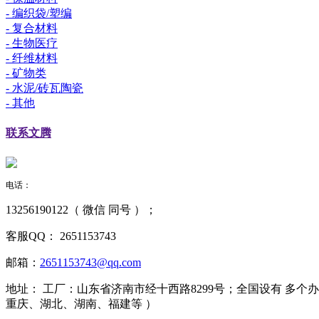
- 编织袋/塑编
- 复合材料
- 生物医疗
- 纤维材料
- 矿物类
- 水泥/砖瓦陶瓷
- 其他
联系
文腾
电话：
13256190122（ 微信 同号 ）；
客服QQ：
2651153743
邮箱：
2651153743@qq.com
地址：
工厂：山东省济南市经十西路8299号；全国设有 多
重庆、湖北、湖南、福建等 ）