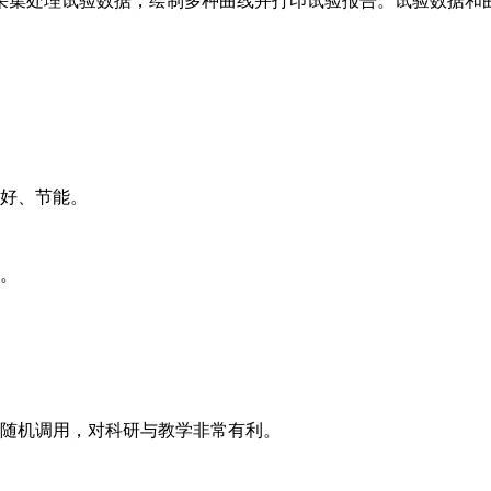
采集处理试验数据，绘制多种曲线并打印试验报告。试验数据和
性好、节能。
施。
户随机调用，对科研与教学非常有利。