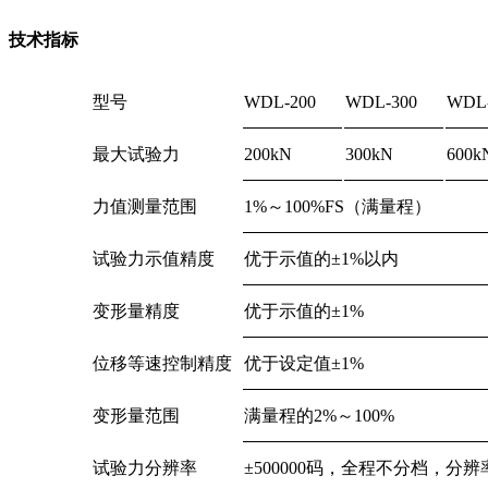
技术指标
型号
WDL-200
WDL-300
WDL-
最大试验力
200kN
300kN
600k
力值测量范围
1%～100%FS（满量程）
试验力示值精度
优于示值的±1%以内
变形量精度
优于示值的±1%
位移等速控制精度
优于设定值±1%
变形量范围
满量程的2%～100%
试验力分辨率
±500000码，全程不分档，分