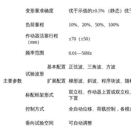
变形量准确度
优于示值的±0.5% （静态）优
负荷量程
10%、20%、50%、100%
作动器活塞行程
±70（±50）
（mm）
频率范围
0.01—50Hz
基本配置
正弦波、三角波、方波
试验波形
主要参数
扩展配置
梯形波、斜波、程序块波、随
双立柱、作动器上置或双立柱
标配框架形式
下置
控制方式
全自动位移、荷载控制，各模
垂向试验空间
可自动调整