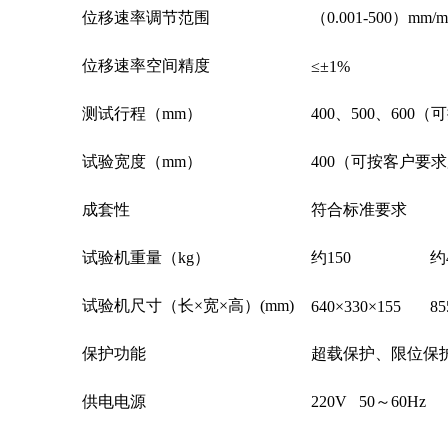
位移速率调节范围
（0.001-500）m
位移速率空间精度
≤±1%
测试行程（mm）
400、500、60
试验宽度（mm）
400（可按客户要
成套性
符合标准要求
试验机重量（kg）
约150
约
试验机尺寸（长×宽×高）(mm)
640×330×155
85
保护功能
超载保护、限位保
供电电源
220V 50～60Hz