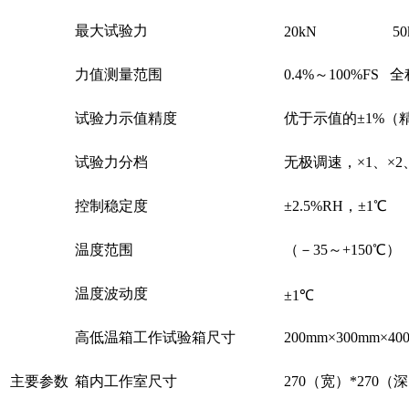
最大试验力
20kN
50
力值测量范围
0.4%～100%FS
试验力示值精度
优于示值的±1%（精
试验力分档
无极调速，×1、×2、
控制稳定度
±2.5%RH，±1℃
温度范围
（－35～+150
温度波动度
±1℃
高低温箱工作试验箱尺寸
200mm×300mm×
主要参数
箱内工作室尺寸
270（宽）*270