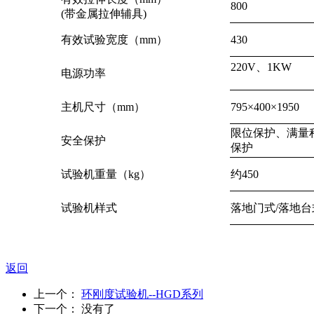
800
(带金属拉伸辅具)
有效试验宽度（mm）
430
220V、1KW
电源功率
主机尺寸（mm）
795×400×1950
限位保护、满量
安全保护
保护
试验机重量（kg）
约450
试验机样式
落地门式/落地台
返回
上一个：
环刚度试验机--HGD系列
下一个： 没有了