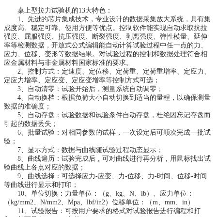
桌上型拉力试验机的13大特色：
1、先进的芯片集成技术，专业设计的数据采集放大系统，具有集
成度高、稳定可靠、使用方便等优点。控制软件能实现自动求取抗拉
强度、屈服强度、抗压强度、断裂强度、剥离强度、弹性模量、延伸
率等检测数据，开放式公式编辑能自动计算试验过程中任一点的力、
应力、位移、变形等数据结果。对试验过程的控制和数据处理符合相
应金属材料与非金属材料国家标准的要求。
2、控制方式：定速度、定位移、定荷重、定荷重增率、定应力、
定应力增率、定应变、定应变增率等控制方式可选；
3、自动清零：试验开始后，测量系统自动调零；
4、自动换档：根据负荷大小自动切换到适当的量程，以确保测量
数据的准确度；
5、自动存盘：试验数据和试验条件自动存盘，杜绝因忘记存盘而
引起的数据丢失；
6、批量试验：对相同参数的试样，一次设定后可顺次完成一批试
验；
7、显示方式：数据与曲线随试验过程动态显示；
8、曲线遍历：试验完成后，可对曲线进行再分析，用鼠标找出试
验曲线上各点对应的数据；
9、曲线选择：可选择应力-应变、力-位移、力-时间、位移-时间
等曲线进行显示和打印；
10、单位切换：力量单位：（g、kg、N、lb）、应力单位：
（kg/mm2、N/mm2、Mpa、lbf/in2）位移单位：（m、mm、in）
11、试验报告：可按用户要求的格式对试验报告进行编程和打